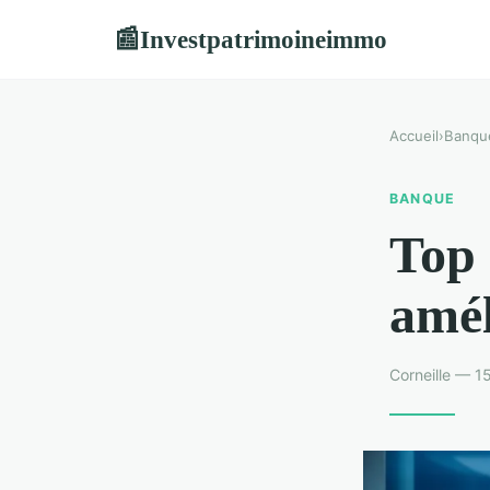
Investpatrimoineimmo
📰
Accueil
›
Banqu
BANQUE
Top 
amél
Corneille — 1