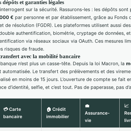
s dépôts et garanties légales
nterrogent sur la sécurité. Rassurons-les : les dépôts sont
 000 €
par personne et par établissement, grâce au Fonds 
t de résolution (FGDR). Les plateformes utilisent aussi de
ouble authentification, biométrie, cryptage de données, et
ntification via réseaux sociaux via OAuth. Ces mesures lim
s risques de fraude.
 transfert avec la mobilité bancaire
banque n’est plus un casse-tête. Depuis la loi Macron, la
mo
 automatisée. Le transfert des prélèvements et des vireme
réalisé en moins de 15 jours. L’ouverture de compte se fait 
èce d’identité, selfie, et c’est tout. Pas de paperasse, pas d’
💼
📈
💳 Carte
🏠 Crédit
Assurance-
Re
bancaire
immobilier
vie
liv