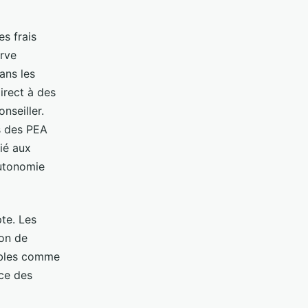
es frais
erve
ans les
irect à des
nseiller.
s des PEA
ié aux
autonomie
te. Les
ion de
tables comme
nce des