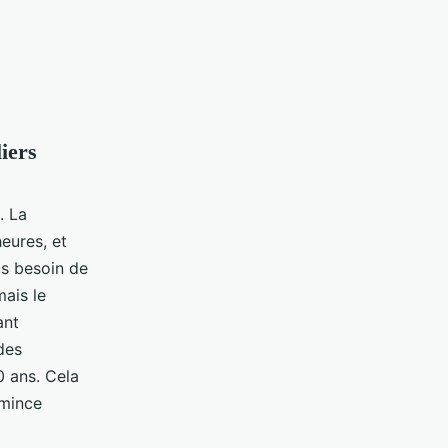
iers
. La
heures, et
us besoin de
ais le
ant
des
 ans. Cela
 mince