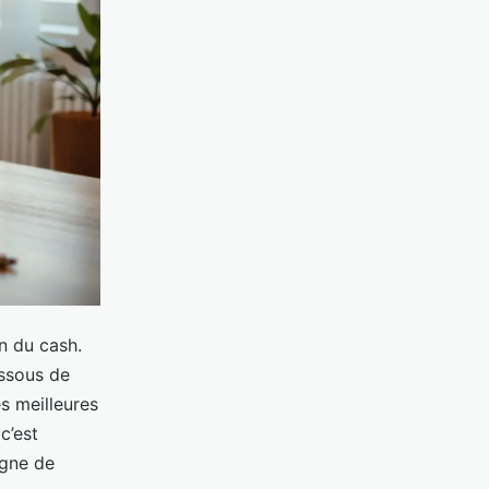
on du cash.
essous de
es meilleures
c’est
rgne de