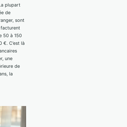
La plupart
ée de
ranger, sont
 facturent
e 50 à 150
 €. C’est là
ancaires
er, une
rieure de
ans, la