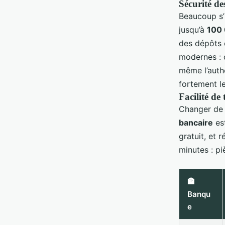
Sécurité de
Beaucoup s’i
jusqu’à
100
des dépôts e
modernes : d
même l’authe
fortement le
Facilité de
Changer de 
bancaire
est
gratuit, et 
minutes : pi
🏦
Banqu
e