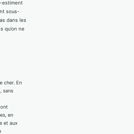
s-estiment
ent sous-
pas dans les
es qu’on ne
e cher. En
, sans
 ont
es, en
e et aux
e