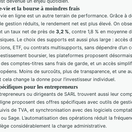
est devenue un enjeu quotidien.
-vie et la bourse à moindres frais
vie en ligne est un autre terrain de performance. Grâce à d
de gestion réduits, le rendement net est plus élevé. On obs
 un taux net de près de
3,2 %
, contre 1,8 % en moyenne d
iques. Le choix des supports est aussi plus large : accès d
ions, ETF, ou contrats multisupports, sans dépendre d’un co
nvestissement boursier, les plateformes proposent désormai
 des comptes-titres sans frais de garde, et un accès simplif
opéens. Moins de surcoûts, plus de transparence, et une 
t cela change la donne pour l’investisseur individuel.
pécifiques pour les entrepreneurs
trepreneurs ou dirigeants de SARL trouvent aussi leur comp
ligne proposent des offres spécifiques avec outils de gest
 suivis de TVA, et synchronisation avec des logiciels comp
ou Sage. L’automatisation des opérations réduit la fréque
llège considérablement la charge administrative.