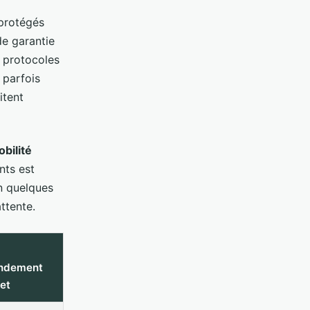
 protégés
de garantie
s protocoles
 parfois
itent
bilité
nts est
en quelques
attente.
ndement
ret