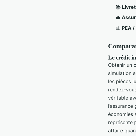
📚
Livre
💼
Assur
📊
PEA /
Comparati
Le crédit 
Obtenir un c
simulation s
les pièces j
rendez-vous
véritable av
l’assurance 
économies 
représente 
affaire quan