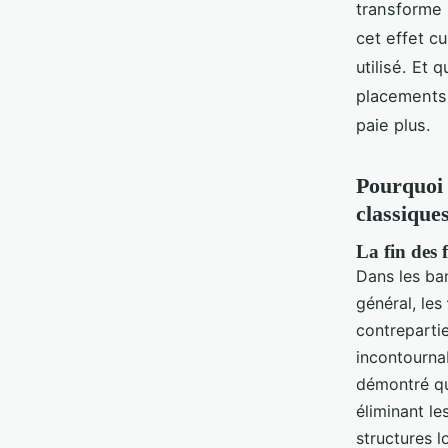
transforme 
cet effet c
utilisé. Et 
placements 
paie plus.
Pourquoi 
classique
La fin des 
Dans les ban
général, les
contreparti
incontournab
démontré qu’
éliminant le
structures 