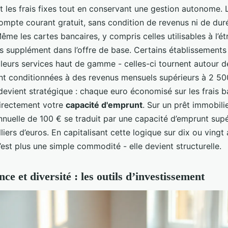
 les frais fixes tout en conservant une gestion autonome. 
compte courant gratuit, sans condition de revenus ni de dur
ême les cartes bancaires, y compris celles utilisables à l’ét
s supplément dans l’offre de base. Certains établissements
leurs services haut de gamme - celles-ci tournent autour d
nt conditionnées à des revenus mensuels supérieurs à 2 500
devient stratégique : chaque euro économisé sur les frais b
irectement votre
capacité d'emprunt
. Sur un prêt immobili
nuelle de 100 € se traduit par une capacité d’emprunt supé
lliers d’euros. En capitalisant cette logique sur dix ou vingt 
’est plus une simple commodité - elle devient structurelle.
e et diversité : les outils d’investissement