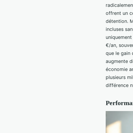
radicalement
offrent un 
détention. M
incluses san
uniquement 
€/an, souve
que le gain 
augmente d
économie an
plusieurs mi
différence n
Performanc