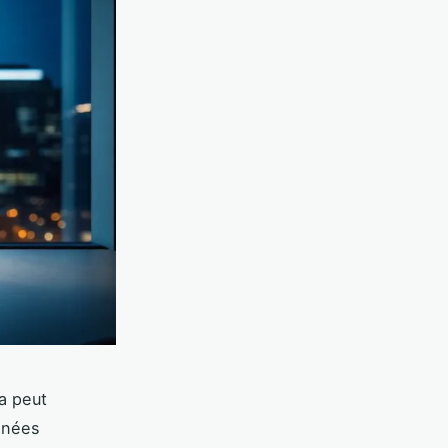
a peut
nnées