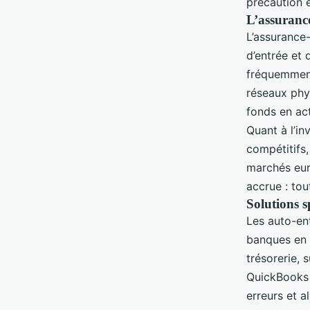
précaution 
L’assurance
L’assurance-
d’entrée et 
fréquemment
réseaux phys
fonds en act
Quant à l’i
compétitifs,
marchés eur
accrue : tou
Solutions s
Les auto-en
banques en 
trésorerie,
QuickBooks 
erreurs et a