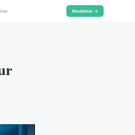
lier
Modéliser →
ur